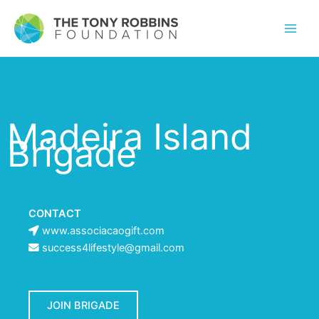
Madeira Island
Brigade
CONTACT
www.associacaogift.com
success4lifestyle@gmail.com
JOIN BRIGADE